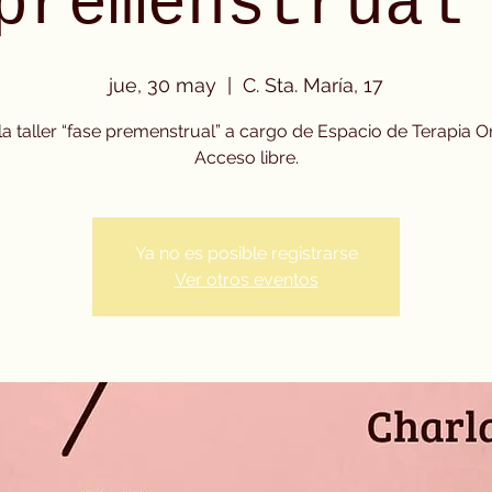
premenstrual
jue, 30 may
  |  
C. Sta. María, 17
a taller “fase premenstrual” a cargo de Espacio de Terapia O
Acceso libre.
Ya no es posible registrarse
Ver otros eventos