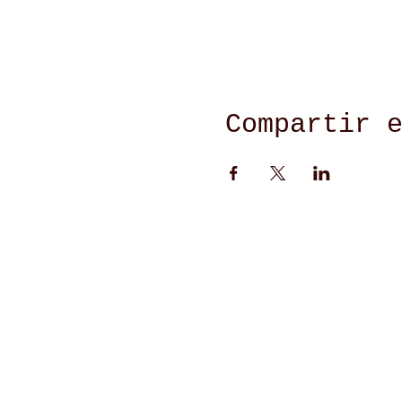
Compartir 
Café Salón Pérez
C. Sta. María, 17, 46300 Utiel, Valen
nuevocafesalonperez@gmail.com
652 69 05 38