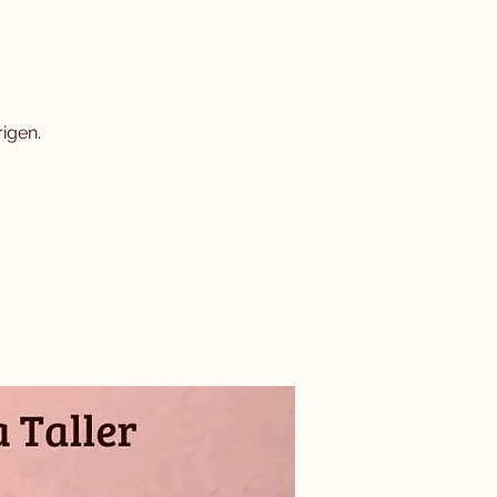
”
rigen.