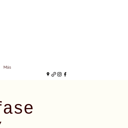
Más
fase